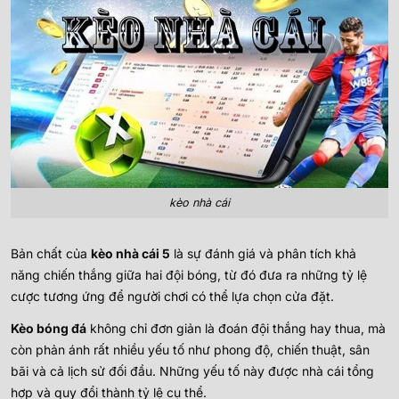
kèo nhà cái
Bản chất của
kèo nhà cái
5
là sự đánh giá và phân tích khả
năng chiến thắng giữa hai đội bóng, từ đó đưa ra những tỷ lệ
cược tương ứng để người chơi có thể lựa chọn cửa đặt.
Kèo bóng đá
không chỉ đơn giản là đoán đội thắng hay thua, mà
còn phản ánh rất nhiều yếu tố như phong độ, chiến thuật, sân
bãi và cả lịch sử đối đầu.
Những yếu tố này được nhà cái tổng
hợp và quy đổi thành tỷ lệ cụ thể.