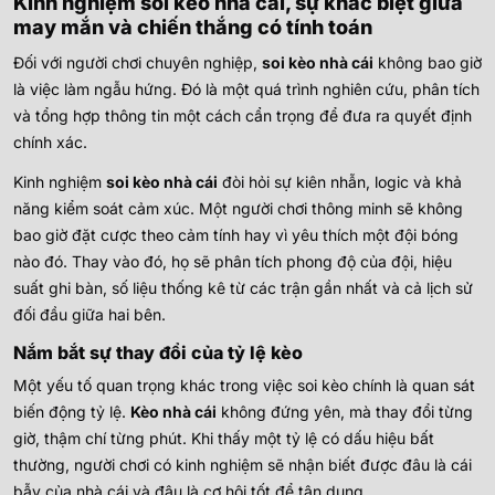
Kinh nghiệm soi kèo nhà cái, sự khác biệt giữa
may mắn và chiến thắng có tính toán
Đối với người chơi chuyên nghiệp,
soi kèo nhà cái
không bao giờ
là việc làm ngẫu hứng. Đó là một quá trình nghiên cứu, phân tích
và tổng hợp thông tin một cách cẩn trọng để đưa ra quyết định
chính xác.
Kinh nghiệm
soi kèo nhà cái
đòi hỏi sự kiên nhẫn, logic và khả
năng kiểm soát cảm xúc.
Một người chơi thông minh sẽ không
bao giờ đặt cược theo cảm tính hay vì yêu thích một đội bóng
nào đó. Thay vào đó, họ sẽ phân tích phong độ của đội, hiệu
suất ghi bàn, số liệu thống kê từ các trận gần nhất và cả lịch sử
đối đầu giữa hai bên.
Nắm bắt sự thay đổi của tỷ lệ kèo
Một yếu tố quan trọng khác trong việc soi kèo chính là quan sát
biến động tỷ lệ.
Kèo nhà cái
không đứng yên, mà thay đổi từng
giờ, thậm chí từng phút. Khi thấy một tỷ lệ có dấu hiệu bất
thường, người chơi có kinh nghiệm sẽ nhận biết được đâu là cái
bẫy của nhà cái và đâu là cơ hội tốt để tận dụng.