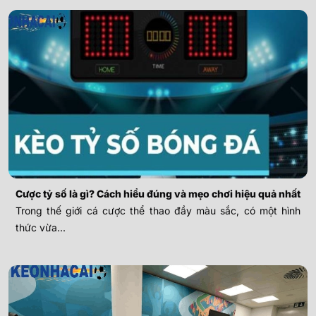
Cược tỷ số là gì? Cách hiểu đúng và mẹo chơi hiệu quả nhất
Trong thế giới cá cược thể thao đầy màu sắc, có một hình
thức vừa...