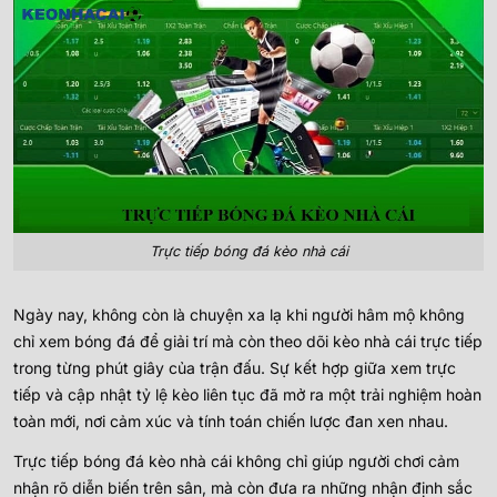
Trực tiếp bóng đá kèo nhà cái
Ngày nay, không còn là chuyện xa lạ khi người hâm mộ không
chỉ xem bóng đá để giải trí mà còn theo dõi kèo nhà cái trực tiếp
trong từng phút giây của trận đấu. Sự kết hợp giữa xem trực
tiếp và cập nhật tỷ lệ kèo liên tục đã mở ra một trải nghiệm hoàn
toàn mới, nơi cảm xúc và tính toán chiến lược đan xen nhau.
Trực tiếp bóng đá kèo nhà cái không chỉ giúp người chơi cảm
nhận rõ diễn biến trên sân, mà còn đưa ra những nhận định sắc