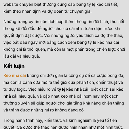
website chuyên biệt thường cung cấp bảng tỷ lệ kèo chi tiết,
kèm theo nhận định và dự đoán từ chuyên gia.
Những trang uy tín còn tích hợp thêm thông tin đội hình, thời tiết,
thống kê đối đầu để người chơi có cái nhìn toàn diện trước khi
quyết định đặt cược.
Với những người yêu thích cá độ thể thao,
việc bắt đầu ngày mới bằng cách xem bảng tỷ lệ kèo nhà cái
không chỉ là thói quen, mà còn là một phần trong chiến lược chơi
lâu dài và hiệu quả.
Kết luận
Kèo nhà cái
không chỉ đơn giản là công cụ để cá cược bóng đá,
mà còn là cánh cửa mở ra thế giới của phân tích, chiến thuật và
tư duy logic. Việc hiểu rõ về
tỷ lệ kèo nhà cái
, biết cách
soi kèo
nhà cái
hiệu quả, và cập nhật kèo nhà cái hôm nay một cách
thường xuyên sẽ giúp người chơi gia tăng khả năng chiến thắng
và tránh được những rủi ro không đáng có.
Trong hành trình này, kiến thức và kinh nghiệm là yếu tố tiên
quyết. Cá cược thể thao nên được nhìn nhận như một hình thức