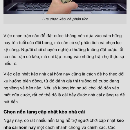
Lựa chọn kèo có phân tích
Việc chọn trận nào để đặt cược không nên dựa vào cảm hứng
hay tên tuổi của đội bóng, mà cần có sự phân tích và chọn lọc
kỹ càng. Người chơi chuyên nghiệp thường không đặt cược tất
cả các trận có kèo, mà chỉ tập trung vào những trận họ thực sự
hiểu rõ.
Việc cập nhật kèo nhà cái hôm nay cũng là cách để họ theo dõi
xu hướng biến động, từ đó đánh giá thị trường cá cược đang
nghiêng về bên nào. Nếu số lượng lớn người chơi đổ dồn vào
một cửa cược, rất có thể đó là cái bẫy được nhà cái giăng ra để
hút tiền
Chọn nền tảng cập nhật kèo nhà cái
Ngày nay, có rất nhiều nền tảng hỗ trợ người chơi cập nhật
kèo
nhà cái hôm nay
một cách nhanh chóng và chính xác. Các