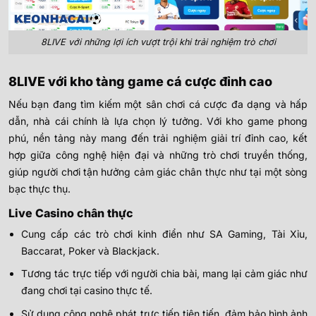
8LIVE với những lợi ích vượt trội khi trải nghiệm trò chơi
8LIVE với kho tàng game cá cược đỉnh cao
Nếu bạn đang tìm kiếm một sân chơi cá cược đa dạng và hấp
dẫn, nhà cái chính là lựa chọn lý tưởng. Với kho game phong
phú, nền tảng này mang đến trải nghiệm giải trí đỉnh cao, kết
hợp giữa công nghệ hiện đại và những trò chơi truyền thống,
giúp người chơi tận hưởng cảm giác chân thực như tại một sòng
bạc thực thụ.
Live Casino chân thực
Cung cấp các trò chơi kinh điển như SA Gaming, Tài Xỉu,
Baccarat, Poker và Blackjack.
Tương tác trực tiếp với người chia bài, mang lại cảm giác như
đang chơi tại casino thực tế.
Sử dụng công nghệ phát trực tiếp tiên tiến, đảm bảo hình ảnh