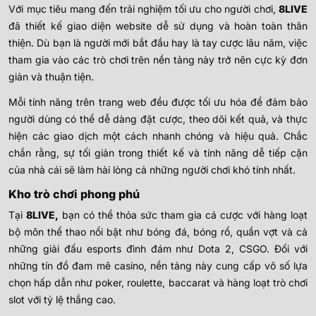
Với mục tiêu mang đến trải nghiệm tối ưu cho người chơi,
8LIVE
đã thiết kế giao diện website dễ sử dụng và hoàn toàn thân
thiện. Dù bạn là người mới bắt đầu hay là tay cược lâu năm, việc
tham gia vào các trò chơi trên nền tảng này trở nên cực kỳ đơn
giản và thuận tiện.
Mỗi tính năng trên trang web đều được tối ưu hóa để đảm bảo
người dùng có thể dễ dàng đặt cược, theo dõi kết quả, và thực
hiện các giao dịch một cách nhanh chóng và hiệu quả. Chắc
chắn rằng, sự tối giản trong thiết kế và tính năng dễ tiếp cận
của nhà cái sẽ làm hài lòng cả những người chơi khó tính nhất.
Kho trò chơi phong phú
Tại
8LIVE,
bạn có thể thỏa sức tham gia cá cược với hàng loạt
bộ môn thể thao nổi bật như bóng đá, bóng rổ, quần vợt và cả
những giải đấu esports đình đám như Dota 2, CSGO. Đối với
những tín đồ đam mê casino, nền tảng này cung cấp vô số lựa
chọn hấp dẫn như poker, roulette, baccarat và hàng loạt trò chơi
slot với tỷ lệ thắng cao.