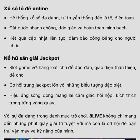
Xổ số lô đề online
Hệ thống xổ số đa dạng, từ truyền thống đến lô tô, điện toán.
Đặt cược nhanh chóng, đơn giản và hoàn toàn minh bạch.
Kết quả cập nhật liên tục, đảm bảo công bằng cho người
chơi.
Nổ hũ săn giải Jackpot
Slot game với hàng loạt chủ đề độc đáo, giao diện thân thiện,
dễ chơi.
Cơ hội trúng jackpot lớn với những biểu tượng đặc biệt.
Hiệu ứng sống động mang lại cảm giác hồi hộp, kích thích
trong từng vòng quay.
Với sự đa dạng trong danh mục trò chơi,
8LIVE
không chỉ mang
đến những phút giây giải trí tuyệt vời mà còn là cơ hội để bạn
thử vận may và kỹ năng của mình.