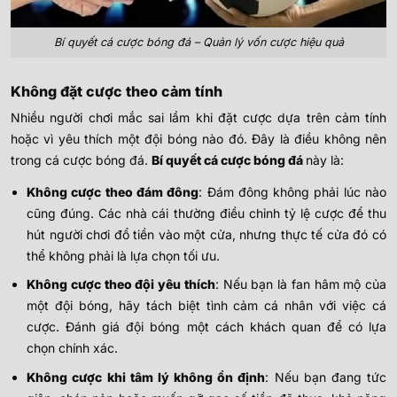
Bí quyết cá cược bóng đá – Quản lý vốn cược hiệu quả
Không đặt cược theo cảm tính
Nhiều người chơi mắc sai lầm khi đặt cược dựa trên cảm tính
hoặc vì yêu thích một đội bóng nào đó. Đây là điều không nên
trong cá cược bóng đá.
Bí quyết cá cược bóng đá
này là:
Không cược theo đám đông
: Đám đông không phải lúc nào
cũng đúng. Các nhà cái thường điều chỉnh tỷ lệ cược để thu
hút người chơi đổ tiền vào một cửa, nhưng thực tế cửa đó có
thể không phải là lựa chọn tối ưu.
Không cược theo đội yêu thích
: Nếu bạn là fan hâm mộ của
một đội bóng, hãy tách biệt tình cảm cá nhân với việc cá
cược. Đánh giá đội bóng một cách khách quan để có lựa
chọn chính xác.
Không cược khi tâm lý không ổn định
: Nếu bạn đang tức