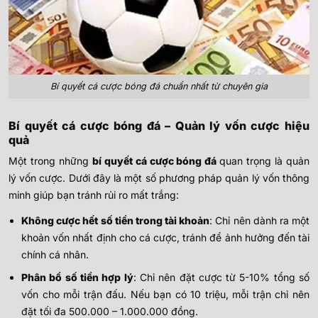
Bí quyết cá cược bóng đá chuẩn nhất từ chuyên gia
Bí quyết cá cược bóng đá – Quản lý vốn cược hiệu
quả
Một trong những
bí quyết cá cược bóng đá
quan trọng là quản
lý vốn cược. Dưới đây là một số phương pháp quản lý vốn thông
minh giúp bạn tránh rủi ro mất trắng:
Không cược hết số tiền trong tài khoản
: Chỉ nên dành ra một
khoản vốn nhất định cho cá cược, tránh để ảnh hưởng đến tài
chính cá nhân.
Phân bổ số tiền hợp lý
: Chỉ nên đặt cược từ 5-10% tổng số
vốn cho mỗi trận đấu. Nếu bạn có 10 triệu, mỗi trận chỉ nên
đặt tối đa 500.000 – 1.000.000 đồng.