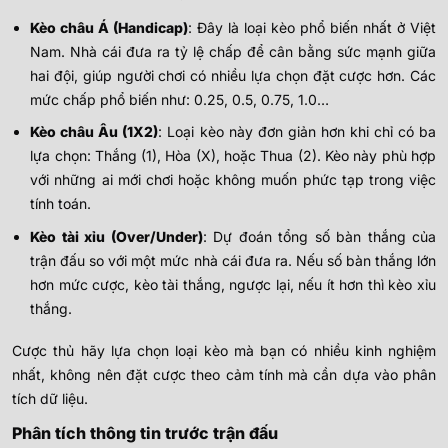
Kèo châu Á (Handicap)
: Đây là loại kèo phổ biến nhất ở Việt
Nam. Nhà cái đưa ra tỷ lệ chấp để cân bằng sức mạnh giữa
hai đội, giúp người chơi có nhiều lựa chọn đặt cược hơn. Các
mức chấp phổ biến như: 0.25, 0.5, 0.75, 1.0…
Kèo châu Âu (1X2)
: Loại kèo này đơn giản hơn khi chỉ có ba
lựa chọn: Thắng (1), Hòa (X), hoặc Thua (2). Kèo này phù hợp
với những ai mới chơi hoặc không muốn phức tạp trong việc
tính toán.
Kèo tài xỉu (Over/Under)
: Dự đoán tổng số bàn thắng của
trận đấu so với một mức nhà cái đưa ra. Nếu số bàn thắng lớn
hơn mức cược, kèo tài thắng, ngược lại, nếu ít hơn thì kèo xỉu
thắng.
Cược thủ hãy lựa chọn loại kèo mà bạn có nhiều kinh nghiệm
nhất, không nên đặt cược theo cảm tính mà cần dựa vào phân
tích dữ liệu.
Phân tích thông tin trước trận đấu