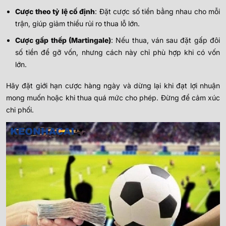
Cược theo tỷ lệ cố định
: Đặt cược số tiền bằng nhau cho mỗi
trận, giúp giảm thiểu rủi ro thua lỗ lớn.
Cược gấp thếp (Martingale)
: Nếu thua, ván sau đặt gấp đôi
số tiền để gỡ vốn, nhưng cách này chỉ phù hợp khi có vốn
lớn.
Hãy đặt giới hạn cược hàng ngày và dừng lại khi đạt lợi nhuận
mong muốn hoặc khi thua quá mức cho phép. Đừng để cảm xúc
chi phối.