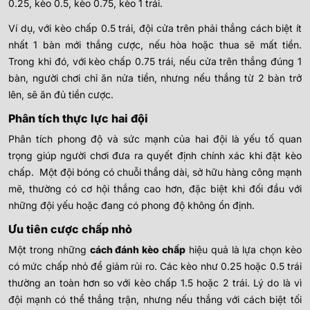
0.25, kèo 0.5, kèo 0.75, kèo 1 trái.
Ví dụ, với kèo chấp 0.5 trái, đội cửa trên phải thắng cách biệt ít
nhất 1 bàn mới thắng cược, nếu hòa hoặc thua sẽ mất tiền.
Trong khi đó, với kèo chấp 0.75 trái, nếu cửa trên thắng đúng 1
bàn, người chơi chỉ ăn nửa tiền, nhưng nếu thắng từ 2 bàn trở
lên, sẽ ăn đủ tiền cược.
Phân tích thực lực hai đội
Phân tích phong độ và sức mạnh của hai đội là yếu tố quan
trọng giúp người chơi đưa ra quyết định chính xác khi đặt kèo
chấp. Một đội bóng có chuỗi thắng dài, sở hữu hàng công mạnh
mẽ, thường có cơ hội thắng cao hơn, đặc biệt khi đối đầu với
những đội yếu hoặc đang có phong độ không ổn định.
Ưu tiên cược chấp nhỏ
Một trong những
cách đánh kèo chấp
hiệu quả là lựa chọn kèo
có mức chấp nhỏ để giảm rủi ro. Các kèo như 0.25 hoặc 0.5 trái
thường an toàn hơn so với kèo chấp 1.5 hoặc 2 trái. Lý do là vì
đội mạnh có thể thắng trận, nhưng nếu thắng với cách biệt tối