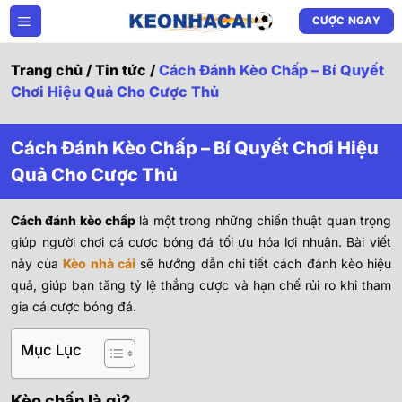
Bỏ
CƯỢC NGAY
qua
nội
dung
Trang chủ
/
Tin tức
/
Cách Đánh Kèo Chấp – Bí Quyết
Chơi Hiệu Quả Cho Cược Thủ
Cách Đánh Kèo Chấp – Bí Quyết Chơi Hiệu
Quả Cho Cược Thủ
Cách đánh kèo chấp
là một trong những chiến thuật quan trọng
giúp người chơi cá cược bóng đá tối ưu hóa lợi nhuận. Bài viết
này của
Kèo nhà cái
sẽ hướng dẫn chi tiết cách đánh kèo hiệu
quả, giúp bạn tăng tỷ lệ thắng cược và hạn chế rủi ro khi tham
gia cá cược bóng đá.
Mục Lục
Kèo chấp là gì?