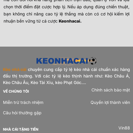
chọn thời điểm đặt cược hợp lý. Nếu áp dụng đúng chiến thuật,
bạn không chỉ nâng cao tỷ lệ thắng mà còn có cơ hội kiếm lợi
nhuận bền vững từ cá cược
Keonhacai.
Kèo nhà cái
chuyên cung cấp tỷ lệ kèo nhà cái chuẩn xác hàng
đầu thị trường. Với các tỷ lệ kèo thịnh hành như: Kèo Châu Á,
Kèo Châu Âu, Kèo Tài Xỉu, kèo Phạt Góc....
Chính sách bảo mật
VỀ CHÚNG TÔI
Miễn trừ trách nhiệm
Quyền lợi thành viên
Câu hỏi thường gặp
Vin88
NHÀ CÁI TẶNG TIỀN