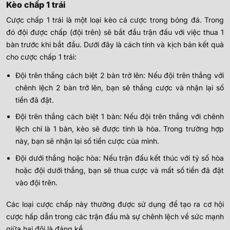
Kèo chấp 1 trái
Cược chấp 1 trái là một loại kèo cá cược trong bóng đá. Trong
đó đội được chấp (đội trên) sẽ bắt đầu trận đấu với việc thua 1
bàn trước khi bắt đầu. Dưới đây là cách tính và kịch bản kết quả
cho cược chấp 1 trái:
Đội trên thắng cách biệt 2 bàn trở lên: Nếu đội trên thắng với
chênh lệch 2 bàn trở lên, bạn sẽ thắng cược và nhận lại số
tiền đã đặt.
Đội trên thắng cách biệt 1 bàn: Nếu đội trên thắng với chênh
lệch chỉ là 1 bàn, kèo sẽ được tính là hòa. Trong trường hợp
này, bạn sẽ nhận lại số tiền cược của mình.
Đội dưới thắng hoặc hòa: Nếu trận đấu kết thúc với tỷ số hòa
hoặc đội dưới thắng, bạn sẽ thua cược và mất số tiền đã đặt
vào đội trên.
Các loại cược chấp này thường được sử dụng để tạo ra cơ hội
cược hấp dẫn trong các trận đấu mà sự chênh lệch về sức mạnh
giữa hai đội là đáng kể.