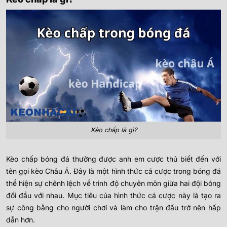
Kèo chấp là gì?
Kèo chấp bóng đá thường được anh em cược thủ biết đến với
tên gọi kèo Châu Á. Đây là một hình thức cá cược trong bóng đá
thể hiện sự chênh lệch về trình độ chuyên môn giữa hai đội bóng
đối đầu với nhau. Mục tiêu của hình thức cá cược này là tạo ra
sự công bằng cho người chơi và làm cho trận đấu trở nên hấp
dẫn hơn.