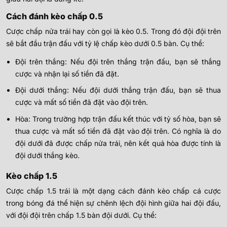
Cách đánh kèo chấp 0.5
Cược chấp nửa trái hay còn gọi là kèo 0.5. Trong đó đội đội trên
sẽ bắt đầu trận đấu với tỷ lệ chấp kèo dưới 0.5 bàn. Cụ thể:
Đội trên thắng: Nếu đội trên thắng trận đấu, bạn sẽ thắng
cược và nhận lại số tiền đã đặt.
Đội dưới thắng: Nếu đội dưới thắng trận đấu, bạn sẽ thua
cược và mất số tiền đã đặt vào đội trên.
Hòa: Trong trường hợp trận đấu kết thúc với tỷ số hòa, bạn sẽ
thua cược và mất số tiền đã đặt vào đội trên. Có nghĩa là do
đội dưới đã được chấp nửa trái, nên kết quả hòa được tính là
đội dưới thắng kèo.
Kèo chấp 1.5
Cược chấp 1.5 trái là một dạng cách đánh kèo chấp cá cược
trong bóng đá thể hiện sự chênh lệch đội hình giữa hai đội đấu,
với đội đội trên chấp 1.5 bàn đội dưới. Cụ thể: