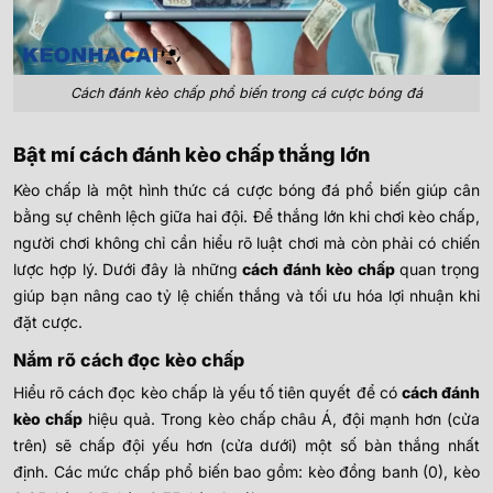
Cách đánh kèo chấp phổ biến trong cá cược bóng đá
Bật mí cách đánh kèo chấp thắng lớn
Kèo chấp là một hình thức cá cược bóng đá phổ biến giúp cân
bằng sự chênh lệch giữa hai đội. Để thắng lớn khi chơi kèo chấp,
người chơi không chỉ cần hiểu rõ luật chơi mà còn phải có chiến
lược hợp lý. Dưới đây là những
cách đánh kèo chấp
quan trọng
giúp bạn nâng cao tỷ lệ chiến thắng và tối ưu hóa lợi nhuận khi
đặt cược.
Nắm rõ cách đọc kèo chấp
Hiểu rõ cách đọc kèo chấp là yếu tố tiên quyết để có
cách đánh
kèo chấp
hiệu quả. Trong kèo chấp châu Á, đội mạnh hơn (cửa
trên) sẽ chấp đội yếu hơn (cửa dưới) một số bàn thắng nhất
định. Các mức chấp phổ biến bao gồm: kèo đồng banh (0), kèo