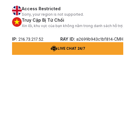
Access Restricted
Sorry, your region is not supported.
Truy Cập Bị Từ Chối
Xin lỗi, khu vực của bạn không nằm trong danh sách hỗ trợ.
IP:
RAY ID:
216.73.217.52
a2699b943c1bf814-CMH
LIVE CHAT 24/7