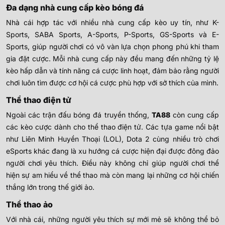
Đa dạng nhà cung cấp kèo bóng đá
Nhà cái hợp tác với nhiều nhà cung cấp kèo uy tín, như K-
Sports, SABA Sports, A-Sports, P-Sports, GS-Sports và E-
Sports, giúp người chơi có vô vàn lựa chọn phong phú khi tham
gia đặt cược. Mỗi nhà cung cấp này đều mang đến những tỷ lệ
kèo hấp dẫn và tính năng cá cược linh hoạt, đảm bảo rằng người
chơi luôn tìm được cơ hội cá cược phù hợp với sở thích của mình.
Thể thao điện tử
Ngoài các trận đấu bóng đá truyền thống,
TA88
còn cung cấp
các kèo cược dành cho thể thao điện tử. Các tựa game nổi bật
như Liên Minh Huyền Thoại (LOL), Dota 2 cùng nhiều trò chơi
eSports khác đang là xu hướng cá cược hiện đại được đông đảo
người chơi yêu thích. Điều này không chỉ giúp người chơi thể
hiện sự am hiểu về thể thao mà còn mang lại những cơ hội chiến
thắng lớn trong thế giới ảo.
Thể thao ảo
Với nhà cái, những người yêu thích sự mới mẻ sẽ không thể bỏ