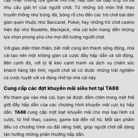
nhu cầu giải trí của người chơi. Từ những bộ môn thể thao
truyền thống như bóng đá, bóng rổ cho đến các trò chơi bài dân
gian quen thuộc như Baccarat, Poker, hay những trò chơi casino
hiện đại như Roulette, Blackjack, nhà cái luôn mang đến những
lựa chọn phong phú cho mọi đối tượng người chơi.
Với giao diện thân thiện, bắt mắt cùng âm thanh sống động, nhà
cái tạo nên một không gian cá cược đầy hấp dẫn và sôi động.
Bên cạnh đó, với tỷ lệ kèo cạnh tranh và dịch vụ chăm sóc
khách hàng tận tình, người chơi sẽ có được những trải nghiệm
cá cược tuyệt vời và đáng nhớ tại nhà cái này.
Cung cấp các đợt khuyến mãi siêu hot tại TA88
Khi tham gia vào nhà cái, bạn sẽ được đắm chìm trong một thế
giới đầy hấp dẫn của các chương trình khuyến mãi cực kỳ hấp
dẫn.
TA88
cung cấp một loạt khuyến mãi cho mọi loại hình cá
cược, từ thể thao, casino, game bài đến nổ hũ. Mỗi sản phẩm
đều có chương trình ưu đãi riêng biệt, giúp người chơi dễ dàng
tận hưởng những phần thưởng hấp dẫn.