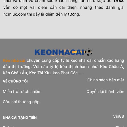
chơi và dịch vụ chăm sóc khách hàng tận tình. Mặc dù
TA88
vẫn có một vài điểm cần cải thiện, nhưng theo đánh giá
hcm.uk.com thì đây là điểm đến lý tưởng.
Kèo nhà cái
chuyên cung cấp tỷ lệ kèo nhà cái chuẩn xác hàng
đầu thị trường. Với các tỷ lệ kèo thịnh hành như: Kèo Châu Á,
Kèo Châu Âu, Kèo Tài Xỉu, kèo Phạt Góc....
Chính sách bảo mật
VỀ CHÚNG TÔI
Miễn trừ trách nhiệm
Quyền lợi thành viên
Câu hỏi thường gặp
Vin88
NHÀ CÁI TẶNG TIỀN