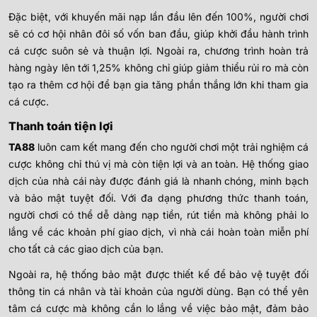
Đặc biệt, với khuyến mãi nạp lần đầu lên đến 100%, người chơi
sẽ có cơ hội nhân đôi số vốn ban đầu, giúp khởi đầu hành trình
cá cược suôn sẻ và thuận lợi. Ngoài ra, chương trình hoàn trả
hàng ngày lên tới 1,25% không chỉ giúp giảm thiểu rủi ro mà còn
tạo ra thêm cơ hội để bạn gia tăng phần thắng lớn khi tham gia
cá cược.
Thanh toán tiện lợi
TA88
luôn cam kết mang đến cho người chơi một trải nghiệm cá
cược không chỉ thú vị mà còn tiện lợi và an toàn. Hệ thống giao
dịch của nhà cái này được đánh giá là nhanh chóng, minh bạch
và bảo mật tuyệt đối. Với đa dạng phương thức thanh toán,
người chơi có thể dễ dàng nạp tiền, rút tiền mà không phải lo
lắng về các khoản phí giao dịch, vì nhà cái hoàn toàn miễn phí
cho tất cả các giao dịch của bạn.
Ngoài ra, hệ thống bảo mật được thiết kế để bảo vệ tuyệt đối
thông tin cá nhân và tài khoản của người dùng. Bạn có thể yên
tâm cá cược mà không cần lo lắng về việc bảo mật, đảm bảo