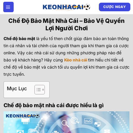
Bỏ
CƯỢC NGAY
qua
nội
Chế Độ Bảo Mật Nhà Cái – Bảo Vệ Quyền
dung
Lợi Người Chơi
Chế độ bảo mật
là yếu tố then chốt giúp đảm bảo an toàn thông
tin cá nhân và tài chính của người tham gia khi tham gia cá cược
online. Vậy các nhà cái sử dụng những phương pháp nào để
bảo vệ khách hàng? Hãy cùng
Kèo nhà cái
tìm hiểu chi tiết về
chế độ về bảo mật và cách tối ưu quyền lợi khi tham gia cá cược
trực tuyến.
Mục Lục
Chế độ bảo mật nhà cái được hiểu là gì