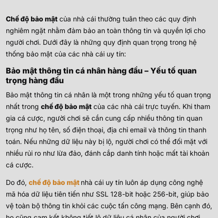
Chế độ bảo mật
của nhà cái thường tuân theo các quy định
nghiêm ngặt nhằm đảm bảo an toàn thông tin và quyền lợi cho
người chơi. Dưới đây là những quy định quan trọng trong hệ
thống bảo mật của các nhà cái uy tín:
Bảo mật thông tin cá nhân hàng đầu – Yếu tố quan
trọng hàng đầu
Bảo mật thông tin cá nhân là một trong những yếu tố quan trọng
nhất trong
chế độ bảo mật
của các nhà cái trực tuyến. Khi tham
gia cá cược, người chơi sẽ cần cung cấp nhiều thông tin quan
trọng như họ tên, số điện thoại, địa chỉ email và thông tin thanh
toán. Nếu những dữ liệu này bị lộ, người chơi có thể đối mặt với
nhiều rủi ro như lừa đảo, đánh cắp danh tính hoặc mất tài khoản
cá cược.
Do đó,
chế độ bảo mật
nhà cái uy tín luôn áp dụng công nghệ
mã hóa dữ liệu tiên tiến như SSL 128-bit hoặc 256-bit, giúp bảo
vệ toàn bộ thông tin khỏi các cuộc tấn công mạng. Bên cạnh đó,
họ cũng cam kết không tiết lộ dữ liệu cá nhân của người chơi