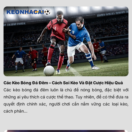
Các Kèo Bóng Đá Đêm – Cách Soi Kèo Và Đặt Cược Hiệu Quả
Các kèo bóng đá đêm luôn là chủ đề nóng bỏng, đặc biệt với
những ai yêu thích cá cược thể thao. Tuy nhiên, để có thể đưa ra
quyết định chính xác, người chơi cần nắm vững các loại kèo,
cách phân...