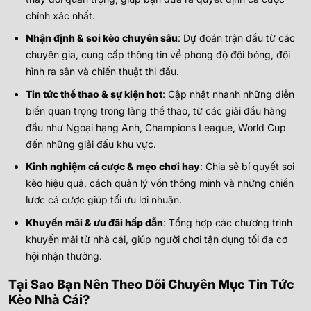
chính xác nhất.
Nhận định & soi kèo chuyên sâu
: Dự đoán trận đấu từ các
chuyên gia, cung cấp thông tin về phong độ đội bóng, đội
hình ra sân và chiến thuật thi đấu.
Tin tức thể thao & sự kiện hot
: Cập nhật nhanh những diễn
biến quan trọng trong làng thể thao, từ các giải đấu hàng
đầu như Ngoại hạng Anh, Champions League, World Cup
đến những giải đấu khu vực.
Kinh nghiệm cá cược & mẹo chơi hay
: Chia sẻ bí quyết soi
kèo hiệu quả, cách quản lý vốn thông minh và những chiến
lược cá cược giúp tối ưu lợi nhuận.
Khuyến mãi & ưu đãi hấp dẫn
: Tổng hợp các chương trình
khuyến mãi từ nhà cái, giúp người chơi tận dụng tối đa cơ
hội nhận thưởng.
Tại Sao Bạn Nên Theo Dõi Chuyên Mục Tin Tức
Kèo Nhà Cái?