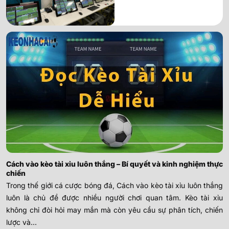
Cách vào kèo tài xỉu luôn thắng – Bí quyết và kinh nghiệm thực
chiến
Trong thế giới cá cược bóng đá, Cách vào kèo tài xỉu luôn thắng
luôn là chủ đề được nhiều người chơi quan tâm. Kèo tài xỉu
không chỉ đòi hỏi may mắn mà còn yêu cầu sự phân tích, chiến
lược và...