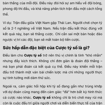
bàn thắng của mỗi đội. Điều này đòi hỏi sự am hiểu về đội bóng,
phong độ thi đấu, và khả năng phân tích trận đấu một cách tổng
thể.
Ví dụ: Trận đấu giữa Việt Nam gặp Thái Lan. Người chơi chọn tỷ
số là 2-1 nghiêng về Việt Nam. Nếu trận đấu kết thúc đúng với
kết quả này, bạn sẽ thắng cược. Chỉ cần sai một bàn hoặc đảo
ngược vị trí các đội, bạn sẽ mất toàn bộ tiền cược.
Sức hấp dẫn đặc biệt của Cược tỷ số là gì?
Điều làm cho
Cược tỷ số
trở nên thú vị chính là tính “khó nhằn”
nhưng đầy kích thích. Không chỉ đơn giản là đoán đội thắng –
mà bạn phải đoán cả kết quả cụ thể. Điều này khiến mỗi trận
đấu trở thành một ván bài chiến lược mà chỉ những người thực
sự tinh tường mới dám thử sức.
Ngoài ra, cảm giác hồi hộp khi tỷ số đang gần như trùng khớp
với dự đoán cũng mang đến cảm giác “đã” hơn bất kỳ hình thức
cá cược nào khác.
Cược tỷ số
không chỉ là trò chơi may rủi mà
còn là cuộc đấu trí giữa người chơi và diễn biến thực tế của trận