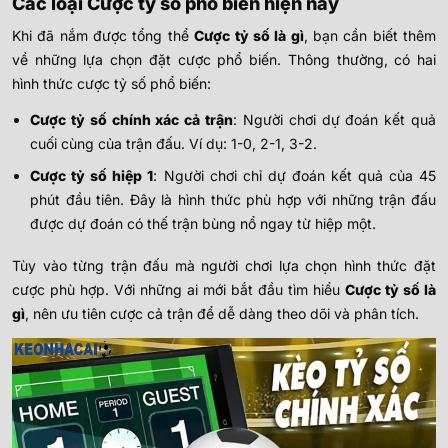
Các loại Cược tỷ số phổ biến hiện nay
Khi đã nắm được tổng thể
Cược tỷ số là gì
, bạn cần biết thêm
về những lựa chọn đặt cược phổ biến. Thông thường, có hai
hình thức cược tỷ số phổ biến:
Cược tỷ số chính xác cả trận
: Người chơi dự đoán kết quả
cuối cùng của trận đấu. Ví dụ: 1-0, 2-1, 3-2.
Cược tỷ số hiệp 1
: Người chơi chỉ dự đoán kết quả của 45
phút đầu tiên. Đây là hình thức phù hợp với những trận đấu
được dự đoán có thế trận bùng nổ ngay từ hiệp một.
Tùy vào từng trận đấu mà người chơi lựa chọn hình thức đặt
cược phù hợp. Với những ai mới bắt đầu tìm hiểu
Cược tỷ số là
gì
, nên ưu tiên cược cả trận để dễ dàng theo dõi và phân tích.