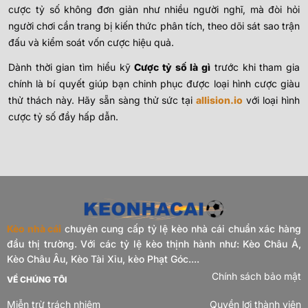
cược tỷ số không đơn giản như nhiều người nghĩ, mà đòi hỏi
người chơi cần trang bị kiến thức phân tích, theo dõi sát sao trận
đấu và kiểm soát vốn cược hiệu quả.
Dành thời gian tìm hiểu kỹ
Cược tỷ số là gì
trước khi tham gia
chính là bí quyết giúp bạn chinh phục được loại hình cược giàu
thử thách này. Hãy sẵn sàng thử sức tại
allision.io
với loại hình
cược tỷ số đầy hấp dẫn.
Kèo nhà cái
chuyên cung cấp tỷ lệ kèo nhà cái chuẩn xác hàng
đầu thị trường. Với các tỷ lệ kèo thịnh hành như: Kèo Châu Á,
Kèo Châu Âu, Kèo Tài Xỉu, kèo Phạt Góc....
Chính sách bảo mật
VỀ CHÚNG TÔI
Miễn trừ trách nhiệm
Quyền lợi thành viên