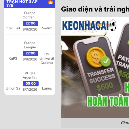
TRẬN HOT SẮP
TỚI
Giao diện và trải ng
Europa
Conference
League
22:00
Inter Turku
Vaduz
8/6/2026
Europa
League
22:00
CS
KuPS
Universitatea
8/6/2026
Craiova
VĐQG
Argentina
05:00
Union Santa Fe
Lanus
8/7/2026
Giao