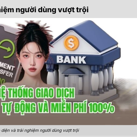
hiệm người dùng vượt trội
 diện và trải nghiệm người dùng vượt trội