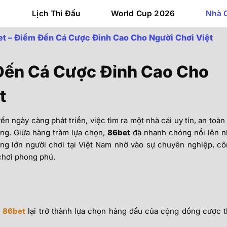
Lịch Thi Đấu
World Cup 2026
Nhà C
t – Điểm Đến Cá Cược Đỉnh Cao Cho Người Chơi Việt
Đến Cá Cược Đỉnh Cao Cho
t
ến ngày càng phát triển, việc tìm ra một nhà cái uy tín, an toàn
àng. Giữa hàng trăm lựa chọn,
86bet
đã nhanh chóng nổi lên 
ượng lớn người chơi tại Việt Nam nhờ vào sự chuyên nghiệp, c
 chơi phong phú.
o
86bet
lại trở thành lựa chọn hàng đầu của cộng đồng cược 