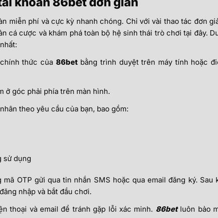
ài khoản 86bet đơn giản
n miễn phí và cực kỳ nhanh chóng. Chỉ với vài thao tác đơn gi
n cá cược và khám phá toàn bộ hệ sinh thái trò chơi tại đây. D
 nhất:
 chính thức của
86bet
bằng trình duyệt trên máy tính hoặc đ
 ở góc phải phía trên màn hình.
 nhân theo yêu cầu của bạn, bao gồm:
g sử dụng
 mã OTP gửi qua tin nhắn SMS hoặc qua email đăng ký. Sau 
đăng nhập và bắt đầu chơi.
ện thoại và email để tránh gặp lỗi xác minh.
86bet
luôn bảo m