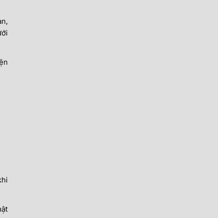
ản,
ưới
iện
khi
ật