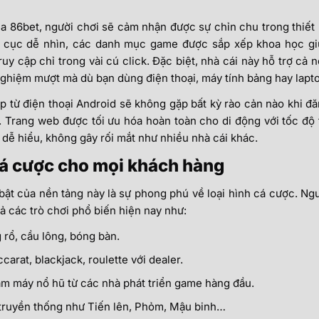
a 86bet, người chơi sẽ cảm nhận được sự chỉn chu trong thiết
ố cục dễ nhìn, các danh mục game được sắp xếp khoa học g
uy cập chỉ trong vài cú click. Đặc biệt, nhà cái này hỗ trợ cả 
nghiệm mượt mà dù bạn dùng điện thoại, máy tính bảng hay lapt
ập từ điện thoại Android sẽ không gặp bất kỳ rào cản nào khi đ
. Trang web được tối ưu hóa hoàn toàn cho di động với tốc độ 
 dễ hiểu, không gây rối mắt như nhiều nhà cái khác.
á cược cho mọi khách hàng
ật của nền tảng này là sự phong phú về loại hình cá cược. Ng
cả các trò chơi phổ biến hiện nay như:
 rổ, cầu lông, bóng bàn.
arat, blackjack, roulette với dealer.
ăm máy nổ hũ từ các nhà phát triển game hàng đầu.
i truyền thống như Tiến lên, Phỏm, Mậu binh…