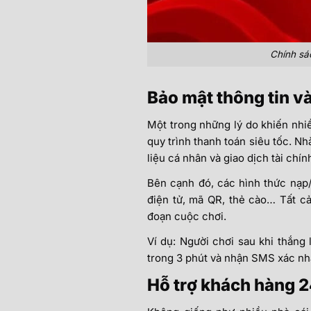
Chính sá
Bảo mật thông tin v
Một trong những lý do khiến nhi
quy trình thanh toán siêu tốc. N
liệu cá nhân và giao dịch tài chín
Bên cạnh đó, các hình thức nạp/r
điện tử, mã QR, thẻ cào… Tất cả
đoạn cuộc chơi.
Ví dụ: Người chơi sau khi thắng 
trong 3 phút và nhận SMS xác nhận
Hỗ trợ khách hàng 24