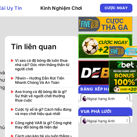
ái Uy Tín
Kinh Nghiệm Chơi
CƯỢC NGAY
Tin liên quan
Vì sao cá độ bóng đá luôn thua
nhà cái? Góc nhìn thẳng thắn từ
người chơi
 và
78win – Hướng Dẫn Rút Tiền
như
Nhanh Chóng Và An Toàn
ông
BẢNG XẾP HẠNG
Aos trong cá độ bóng đá là gì?
Sự thật về người chơi thường
Ngoại hạng Anh
thua cuộc
Cược tỷ số là gì? Cách hiểu đúng
VUA PHÁ LƯỚI
và mẹo chơi hiệu quả nhất
Ngoại hạng Anh
Công nghệ VAR là gì? Công nghệ
thủ
thay đổi bóng đá hiện đại
Cách vào kèo tài xỉu luôn thắng –