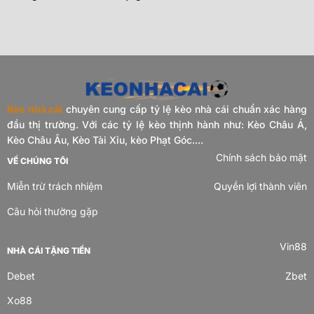
Kèo nhà cái
chuyên cung cấp tỷ lệ kèo nhà cái chuẩn xác hàng
đầu thị trường. Với các tỷ lệ kèo thịnh hành như: Kèo Châu Á,
Kèo Châu Âu, Kèo Tài Xỉu, kèo Phạt Góc....
Chính sách bảo mật
VỀ CHÚNG TÔI
Miễn trừ trách nhiệm
Quyền lợi thành viên
Câu hỏi thường gặp
Vin88
NHÀ CÁI TẶNG TIỀN
Debet
Zbet
Xo88