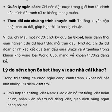
Quản lý ngân sách
: Chỉ nên đặt cược trong giới hạn tài chính
của mình để tránh rủi ro không mong muốn.
Theo dõi các chương trình khuyến mãi
: Thường xuyên cập
nhật các ưu đãi, giúp bạn tối ưu hóa lợi nhuận.
Ví dụ, chị Mai, một người chơi kỳ cựu tại
8xbet
, luôn dành thời
gian nghiên cứu dữ liệu trước mỗi trận đấu. Nhờ đó, chị đã dự
đoán chính xác kết quả trận đấu giữa Brazil và Argentina trong
khuôn khổ vòng loại World Cup, mang về khoản thưởng đáng
kể.
Lý do nên chọn 8xbet thay vì các nhà cái khác?
Trong thị trường cá cược ngày càng cạnh tranh, 8xbet nổi bật
nhờ những ưu điểm vượt trội:
Phù hợp thị trường Việt Nam: Giao diện hỗ trợ tiếng Việt hoàn
chỉnh, nhân viên hỗ trợ nói tiếng Việt, giao dịch bằng ngân
hàng nội địa