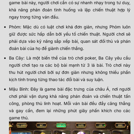
game bài này, người chơi cần có sự nhanh nhạy trong tư duy,
khả năng phán đoán tình huống và lập chiến thuật hợp lý
ngay trong từng ván đấu.
Phỏm: Mặc dù có luật chơi khá đơn giản, nhưng Phỏm luôn
giữ được sức hấp dẫn bởi yếu tố chiến thuật. Người chơi sẽ
phải dựa vào kỹ năng sắp xếp bài, quan sát đối thủ và phán
đoán bài của họ để giành chiến thắng.
Ba Cây: Là một biến thể của trò chơi poker, Ba Cây yêu cầu
người chơi tạo ra các bộ bài mạnh từ 3 lá bài. Trò chơi này
thu hút người chơi bởi sự đơn giản nhưng không thiếu phần
kịch tính trong từng thao tác đổi bài và suy luận.
Mậu Binh: Đây là game bài đặc trưng của châu Á, nơi người
chơi phải vận dụng khả năng phán đoán và chiến thuật tấn
công, phòng thủ linh hoạt. Mỗi ván bài đều đầy căng thẳng
và gay cấn, đem lại những phút giây phấn khích cho các
game thủ.