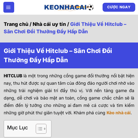
Bỏ
CƯỢC NGAY
qua
nội
dung
Trang chủ
/
Nhà cái uy tín
/
Giới Thiệu Về Hitclub –
Sân Chơi Đổi Thưởng Đầy Hấp Dẫn
Giới Thiệu Về Hitclub – Sân Chơi Đổi
Thưởng Đầy Hấp Dẫn
HITCLUB
là một trong những cổng game đổi thưởng nổi bật hiện
nay, thu hút được sự quan tâm của đông đảo người chơi nhờ vào
những trải nghiệm giải trí đầy thú vị. Với nền tảng game đa
dạng, dễ chơi và bảo mật an toàn, cổng game chắc chắn sẽ là
điểm đến lý tưởng cho những ai đam mê cá cược và tìm kiếm
những giờ phút thư giãn tuyệt vời. Khám phá cùng
Kèo nhà cái
.
Mục Lục