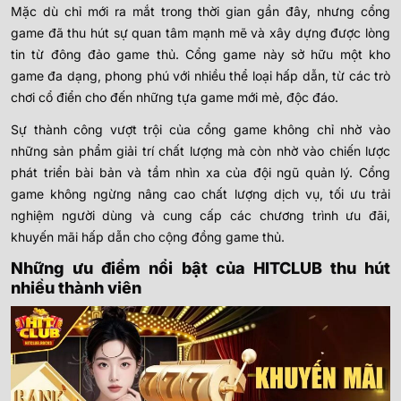
Mặc dù chỉ mới ra mắt trong thời gian gần đây, nhưng cổng
game đã thu hút sự quan tâm mạnh mẽ và xây dựng được lòng
tin từ đông đảo game thủ. Cổng game này sở hữu một kho
game đa dạng, phong phú với nhiều thể loại hấp dẫn, từ các trò
chơi cổ điển cho đến những tựa game mới mẻ, độc đáo.
Sự thành công vượt trội của cổng game không chỉ nhờ vào
những sản phẩm giải trí chất lượng mà còn nhờ vào chiến lược
phát triển bài bản và tầm nhìn xa của đội ngũ quản lý. Cổng
game không ngừng nâng cao chất lượng dịch vụ, tối ưu trải
nghiệm người dùng và cung cấp các chương trình ưu đãi,
khuyến mãi hấp dẫn cho cộng đồng game thủ.
Những ưu điểm nổi bật của HITCLUB thu hút
nhiều thành viên