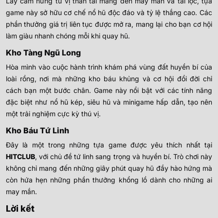
Lấy cảm hứng từ vị thần tài mang đến may mắn và tài lộc, tựa
game này sở hữu cơ chế nổ hũ độc đáo và tỷ lệ thắng cao. Các
phần thưởng giá trị liên tục được mở ra, mang lại cho bạn cơ hội
làm giàu nhanh chóng mỗi khi quay hũ.
Kho Tàng Ngũ Long
Hòa mình vào cuộc hành trình khám phá vùng đất huyền bí của
loài rồng, nơi mà những kho báu khủng và cơ hội đổi đời chỉ
cách bạn một bước chân. Game này nổi bật với các tính năng
đặc biệt như nổ hũ kép, siêu hũ và minigame hấp dẫn, tạo nên
một trải nghiệm cực kỳ thú vị.
Kho Báu Tứ Linh
Đây là một trong những tựa game được yêu thích nhất tại
HITCLUB
, với chủ đề tứ linh sang trọng và huyền bí. Trò chơi này
không chỉ mang đến những giây phút quay hũ đầy hào hứng mà
còn hứa hẹn những phần thưởng khổng lồ dành cho những ai
may mắn.
Lời kết