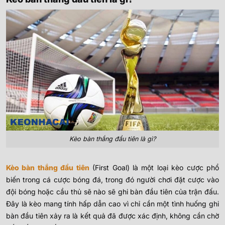
Kèo bàn thắng đầu tiên là gì?
Kèo bàn thắng đầu tiên
(First Goal) là một loại kèo cược phổ
biến trong cá cược bóng đá, trong đó người chơi đặt cược vào
đội bóng hoặc cầu thủ sẽ nào sẽ ghi bàn đầu tiên của trận đấu.
Đây là kèo mang tính hấp dẫn cao vì chỉ cần một tình huống ghi
bàn đầu tiên xảy ra là kết quả đã được xác định, không cần chờ