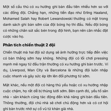
Một số cầu thủ có xu hướng ghi bàn đầu tiên nhiều hơn so với
các đồng đội. Chẳng hạn, những tiền đạo như Erling Haaland,
Mohamed Salah hay Robert Lewandowski thường có mặt trong
danh sách ghi bàn sớm của đội bóng họ thi đấu. Nếu đội bóng
có những chân sút sắc bén trong đội hình, bạn nên cân nhắc đặt
cược vào họ.
Phân tích chiến thuật 2 đội
Chiến thuật mà hai đội sử dụng sẽ ảnh hưởng trực tiếp đến việc
có bàn thắng sớm hay không. Những đội có lối chơi pressing
mạnh mẽ ngay từ đầu trận thường có xu hướng ghi bàn trước. Ví
dụ, Liverpool, Man City và Barcelona là những đội luôn nhập
cuộc nhanh và gây sức ép lớn lên đối phương từ sớm.
Mặt khác, nếu một đội có hàng thủ yếu hoặc có xu hướng nhập
cuộc chậm, họ rất dễ bị thủng lưới sớm. Bên cạnh đó, yếu tố sân
nhà – sân khách cũng tác động đến khả năng ghi bàn đầu tiên.
Thông thường, đội chủ nhà sẽ chơi chủ động hơn và có cơ hội
ghi bàn trước nhờ sự cổ vũ từ khán giả nhà.