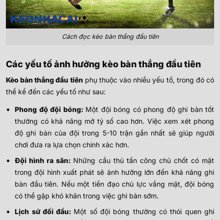
Cách đọc kèo bàn thắng đầu tiên
Các yếu tố ảnh hưởng kèo bàn thắng đầu tiên
Kèo bàn thắng đầu tiên
phụ thuộc vào nhiều yếu tố, trong đó có
thể kể đến các yếu tố như sau:
Phong độ đội bóng:
Một đội bóng có phong độ ghi bàn tốt
thường có khả năng mở tỷ số cao hơn. Việc xem xét phong
độ ghi bàn của đội trong 5-10 trận gần nhất sẽ giúp người
chơi đưa ra lựa chọn chính xác hơn.
Đội hình ra sân:
Những cầu thủ tấn công chủ chốt có mặt
trong đội hình xuất phát sẽ ảnh hưởng lớn đến khả năng ghi
bàn đầu tiên. Nếu một tiền đạo chủ lực vắng mặt, đội bóng
có thể gặp khó khăn trong việc ghi bàn sớm.
Lịch sử đối đầu:
Một số đội bóng thường có thói quen ghi