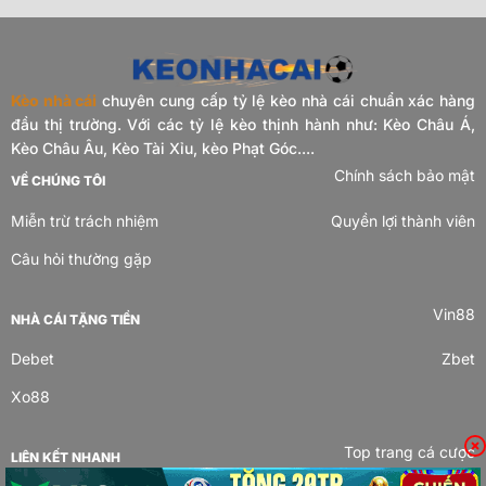
Kèo nhà cái
chuyên cung cấp tỷ lệ kèo nhà cái chuẩn xác hàng
đầu thị trường. Với các tỷ lệ kèo thịnh hành như: Kèo Châu Á,
Kèo Châu Âu, Kèo Tài Xỉu, kèo Phạt Góc....
Chính sách bảo mật
VỀ CHÚNG TÔI
Miễn trừ trách nhiệm
Quyền lợi thành viên
Câu hỏi thường gặp
Vin88
NHÀ CÁI TẶNG TIỀN
Debet
Zbet
Xo88
Top trang cá cược
LIÊN KẾT NHANH