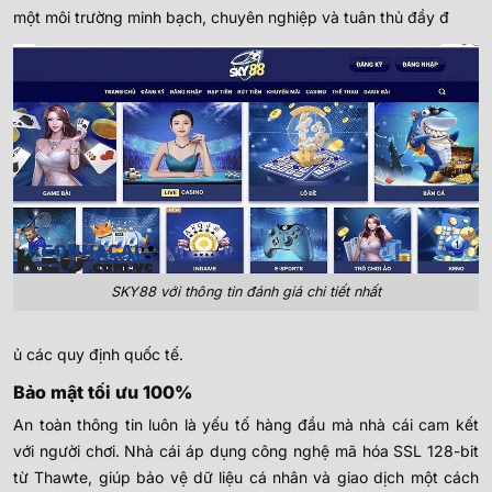
một môi trường minh bạch, chuyên nghiệp và tuân thủ đầy đ
SKY88 với thông tin đánh giá chi tiết nhất
ủ các quy định quốc tế.
Bảo mật tối ưu 100%
An toàn thông tin luôn là yếu tố hàng đầu mà nhà cái cam kết
với người chơi. Nhà cái áp dụng công nghệ mã hóa SSL 128-bit
từ Thawte, giúp bảo vệ dữ liệu cá nhân và giao dịch một cách