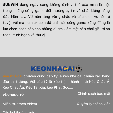
SUNWIN
đang ngày càng khẳng định vị thế của mình là một
trong những cổng game đổi thưởng uy tín và chất lượng hàng
đầu hiện nay. Với nền tảng vững chắc và các dịch vụ hỗ trợ
tuyệt vời mà hcm.uk.com đã chia sẻ, cổng game xứng đáng là
lựa chọn hoàn hảo cho những ai tìm kiếm một sân chơi giải trí an
toàn, minh bạch và thú vị.
Kèo nhà cái
chuyên cung cấp tỷ lệ kèo nhà cái chuẩn xác hàng
đầu thị trường. Với các tỷ lệ kèo thịnh hành như: Kèo Châu Á,
Kèo Châu Âu, Kèo Tài Xỉu, kèo Phạt Góc....
Chính sách bảo mật
VỀ CHÚNG TÔI
Miễn trừ trách nhiệm
Quyền lợi thành viên
Câu hỏi thường gặp