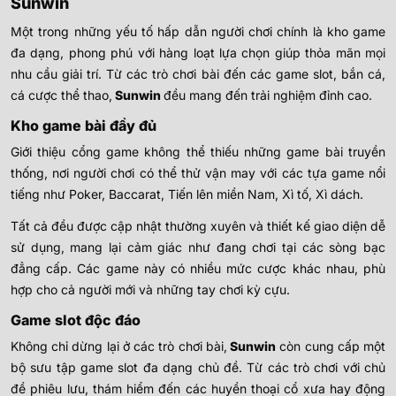
Sunwin
Một trong những yếu tố hấp dẫn người chơi chính là kho game
đa dạng, phong phú với hàng loạt lựa chọn giúp thỏa mãn mọi
nhu cầu giải trí. Từ các trò chơi bài đến các game slot, bắn cá,
cá cược thể thao,
Sunwin
đều mang đến trải nghiệm đỉnh cao.
Kho game bài đầy đủ
Giới thiệu cổng game không thể thiếu những game bài truyền
thống, nơi người chơi có thể thử vận may với các tựa game nổi
tiếng như Poker, Baccarat, Tiến lên miền Nam, Xì tố, Xì dách.
Tất cả đều được cập nhật thường xuyên và thiết kế giao diện dễ
sử dụng, mang lại cảm giác như đang chơi tại các sòng bạc
đẳng cấp. Các game này có nhiều mức cược khác nhau, phù
hợp cho cả người mới và những tay chơi kỳ cựu.
Game slot độc đáo
Không chỉ dừng lại ở các trò chơi bài,
Sunwin
còn cung cấp một
bộ sưu tập game slot đa dạng chủ đề. Từ các trò chơi với chủ
đề phiêu lưu, thám hiểm đến các huyền thoại cổ xưa hay động