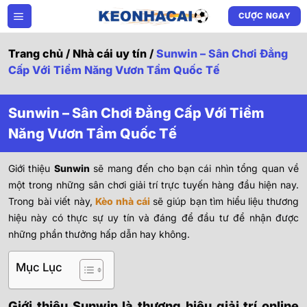
Bỏ
CƯỢC NGAY
qua
nội
dung
Trang chủ
/
Nhà cái uy tín
/
Sunwin – Sân Chơi Đẳng
Cấp Với Tiềm Năng Vươn Tầm Quốc Tế
Sunwin – Sân Chơi Đẳng Cấp Với Tiềm
Năng Vươn Tầm Quốc Tế
Giới thiệu
Sunwin
sẽ mang đến cho bạn cái nhìn tổng quan về
một trong những sân chơi giải trí trực tuyến hàng đầu hiện nay.
Trong bài viết này,
Kèo nhà cái
sẽ giúp bạn tìm hiểu liệu thương
hiệu này có thực sự uy tín và đáng để đầu tư để nhận được
những phần thưởng hấp dẫn hay không.
Mục Lục
Giới thiệu Sunwin là thương hiệu giải trí online