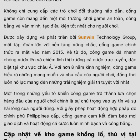
Không chỉ cung cấp các trò chơi đổi thưởng hấp dẫn, cổng
game còn mang đến một môi trường chơi game an toàn, công
bằng và văn minh, tạo điều kiện tốt nhất cho người chơi.
Được xây dựng và phát triển bởi
Sunwin
Technology Group,
một tập đoàn lớn với nền tảng vững chắc, cổng game chính
thức ra mắt vào năm 2015. Kể từ đó, cổng game đã nhanh
chóng vươn lên và chiếm lĩnh thị trường cá cược trực tuyến, đặc
biệt tại khu vực châu Á. Với hơn 8 năm kinh nghiệm, cổng game
hiểu rõ những mong muốn và nhu cầu của người chơi, đồng thời
luôn nỗ lực mang đến những trải nghiệm giải trí tuyệt vời nhất.
Một trong những yếu tố khiến cổng game trở thành lựa chọn
hàng đầu của người chơi chính là sự chú trọng vào uy tín và sự
hài lòng của người dùng. Với giấy phép hoạt động hợp pháp do
chính phủ Philippines cấp, cổng game cam kết đảm bảo mọi
giao dịch và hoạt động cá cược luôn minh bạch và công bằng.
Cập nhật về kho game khổng lồ, thú vị tại