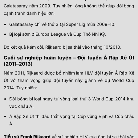
Galatasaray năm 2009. Tuy nhiên, ông không thể giúp đội bóng
cạnh tranh danh hiệu lớn:
Galatasaray chỉ về thứ 3 tại Super Lig mùa 2009–10.
Bị loại sớm ở Europa League và Cúp Thổ Nhĩ Kỳ.
Do kết quả kém cỏi, Rijkaard bị sa thải vào tháng 10/2010.
Cuối sự nghiệp huấn luyện – Đội tuyển Ả Rập Xê Út
(2011–2013)
Năm 2011, Rijkaard được bổ nhiệm làm HLV đội tuyển Ả Rập Xê
Út với tham vọng giúp đội tuyển này giành vé dự World Cup
2014. Tuy nhiên:
Đội bóng bị loại ngay từ vòng loại thứ 3 World Cup 2014 khu
vực châu Á.
Ả Rập Xê Út thi đấu thất vọng tại Cúp vùng Vịnh và Cúp châu
Á.
Tiểu sử Frank Rijkaard
về sự nghiệp HLV của ông bị sa thải vào