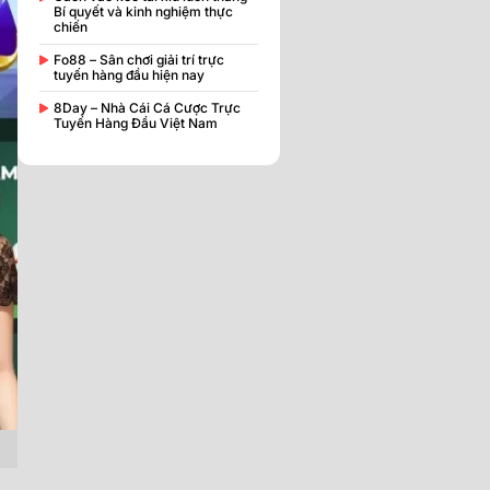
Bí quyết và kinh nghiệm thực
chiến
Fo88 – Sân chơi giải trí trực
tuyến hàng đầu hiện nay
8Day – Nhà Cái Cá Cược Trực
Tuyến Hàng Đầu Việt Nam