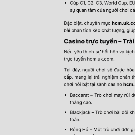
Cúp C1, C2, C3, World Cup, E
sự quan tâm của người chơi cá
Đặc biệt, chuyên mục
hcm.uk.c
bài phân tích kèo chất lượng, giú
Casino trực tuyến – Trả
Nếu yêu thích sự hồi hộp và kịc
trực tuyến hcm.uk.com.
Tại đây, người chơi sẽ được hò
cấp, mang lại trải nghiệm chân t
chơi nổi bật tại sảnh casino
hcm.
Baccarat – Trò chơi may rủi đ
thắng cao.
Blackjack – Trò chơi bài đối kh
toán.
Rồng Hổ – Một trò chơi đơn gi