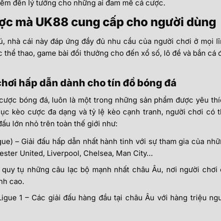
iểm đến lý tưởng cho những ai đam mê cá cược.
ợc mà UK88 cung cấp cho người dùng
, nhà cái này đáp ứng đầy đủ nhu cầu của người chơi ở mọi l
c thể thao, game bài đổi thưởng cho đến xổ số, lô đề và bắn cá 
chơi hấp dẫn dành cho tín đồ bóng đá
á cược bóng đá, luôn là một trong những sản phẩm được yêu th
ục kèo cược đa dạng và tỷ lệ kèo cạnh tranh, người chơi có 
đấu lớn nhỏ trên toàn thế giới như:
ue) – Giải đấu hấp dẫn nhất hành tinh với sự tham gia của nh
ster United, Liverpool, Chelsea, Man City…
 quy tụ những câu lạc bộ mạnh nhất châu Âu, nơi người chơi
nh cao.
 Ligue 1 – Các giải đấu hàng đầu tại châu Âu với hàng triệu ng