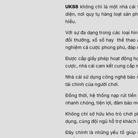
UK88
không chỉ là một nhà cái t
diện, nơi quy tụ hàng loạt sản 
hiểu.
Với sự đa dạng trong các loại hì
đổi thưởng, xổ số hay thể thao 
nghiệm cá cược phong phú, đáp ứ
Được cấp giấy phép hoạt động hợp
cược, nhà cái cam kết cung cấp 
Nhà cái sử dụng công nghệ bảo mậ
tài chính của người chơi.
Đồng thời, hệ thống nạp rút tiền
nhanh chóng, tiện lợi, đảm bảo mọ
Không chỉ sở hữu kho trò chơi ph
dụng, cùng đội ngũ hỗ trợ khách
Đây chính là những yếu tố giúp 