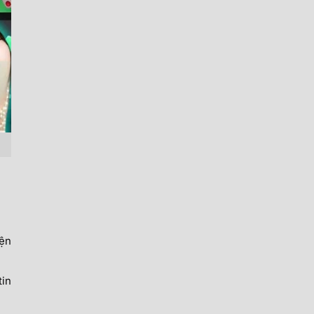
iện
tin