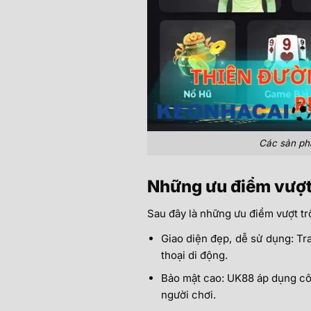
Các sản ph
Những ưu điểm vượt
Sau đây là những ưu điểm vượt tr
Giao diện đẹp, dễ sử dụng: Tr
thoại di động.
Bảo mật cao: UK88 áp dụng côn
người chơi.