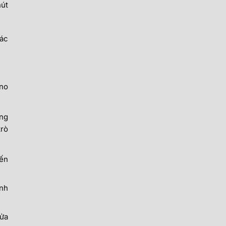
hút
các
ino
ẳng
trò
iến
ính
cửa