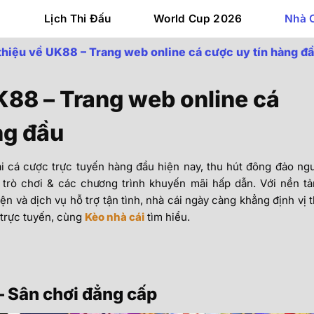
Lịch Thi Đấu
World Cup 2026
Nhà C
 thiệu về UK88 – Trang web online cá cược uy tín hàng đ
UK88 – Trang web online cá
ng đầu
i cá cược trực tuyến hàng đầu hiện nay, thu hút đông đảo ng
 trò chơi & các chương trình khuyến mãi hấp dẫn. Với nền t
iện và dịch vụ hỗ trợ tận tình, nhà cái ngày càng khẳng định vị 
 trực tuyến, cùng
Kèo nhà cái
tìm hiểu.
– Sân chơi đẳng cấp