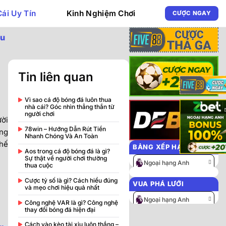
ái Uy Tín
Kinh Nghiệm Chơi
CƯỢC NGAY
ầu
Tin liên quan
Vì sao cá độ bóng đá luôn thua
nhà cái? Góc nhìn thẳng thắn từ
người chơi
ười
78win – Hướng Dẫn Rút Tiền
ảng
Nhanh Chóng Và An Toàn
thế
BẢNG XẾP HẠNG
Aos trong cá độ bóng đá là gì?
Sự thật về người chơi thường
Ngoại hạng Anh
thua cuộc
Cược tỷ số là gì? Cách hiểu đúng
VUA PHÁ LƯỚI
và mẹo chơi hiệu quả nhất
Ngoại hạng Anh
Công nghệ VAR là gì? Công nghệ
thay đổi bóng đá hiện đại
Cách vào kèo tài xỉu luôn thắng –