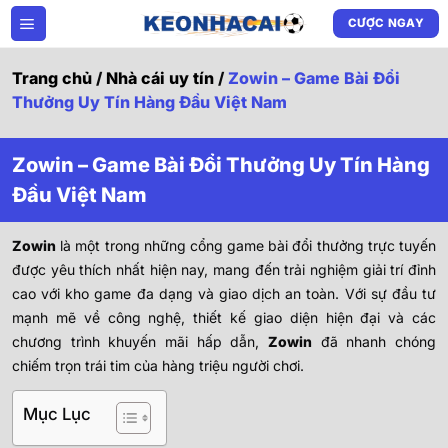
Bỏ
CƯỢC NGAY
qua
nội
dung
Trang chủ
/
Nhà cái uy tín
/
Zowin – Game Bài Đổi
Thưởng Uy Tín Hàng Đầu Việt Nam
Zowin – Game Bài Đổi Thưởng Uy Tín Hàng
Đầu Việt Nam
Zowin
là một trong những cổng game bài đổi thưởng trực tuyến
được yêu thích nhất hiện nay, mang đến trải nghiệm giải trí đỉnh
cao với kho game đa dạng và giao dịch an toàn. Với sự đầu tư
mạnh mẽ về công nghệ, thiết kế giao diện hiện đại và các
chương trình khuyến mãi hấp dẫn,
Zowin
đã nhanh chóng
chiếm trọn trái tim của hàng triệu người chơi.
Mục Lục