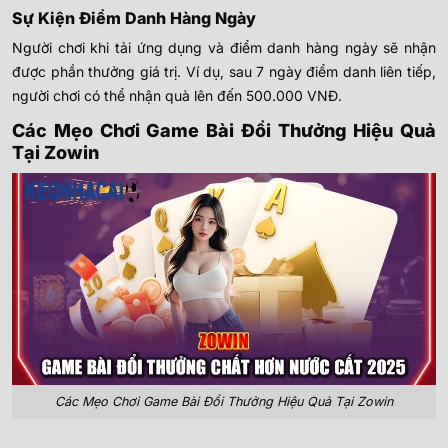
Sự Kiện Điểm Danh Hàng Ngày
Người chơi khi tải ứng dụng và điểm danh hàng ngày sẽ nhận
được phần thưởng giá trị. Ví dụ, sau 7 ngày điểm danh liên tiếp,
người chơi có thể nhận quà lên đến 500.000 VNĐ.
Các Mẹo Chơi Game Bài Đổi Thưởng Hiệu Quả
Tại Zowin
Các Mẹo Chơi Game Bài Đổi Thưởng Hiệu Quả Tại Zowin