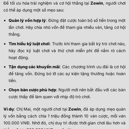
Để tối ưu hóa trải nghiệm và cơ hội thắng tại
Zowin
, người chơi
có thể áp dụng một số mẹo sau:
Quản lý vốn hợp lý
: Đừng đặt cược toàn bộ số tiền trong một
lần chơi. Hãy chia nhỏ vốn để tham gia nhiều ván, tăng cơ hội
thắng.
Tìm hiểu kỹ luật chơi
: Trước khi tham gia bất kỳ trò chơi nào,
hãy đọc kỹ luật chơi và thử chơi miễn phí để nắm rõ cách
hoạt động.
Tận dụng các khuyến mãi
: Các chương trình ưu đãi là cơ hội
để tăng vốn. Đừng bỏ lỡ các sự kiện tặng thưởng hoặc hoàn
tiền.
Chọn bàn cược phù hợp
: Người mới nên bắt đầu với các bàn
cược thấp để làm quen với nhịp độ trò chơi.
Ví dụ
: Chị Mai, một người chơi tại
Zowin
, đã áp dụng mẹo quản
lý vốn bằng cách chia 1 triệu đồng thành 10 ván cược, mỗi ván
100.000 VNĐ. Nhờ đó, chị duy trì được thời gian chơi lâu hơn và