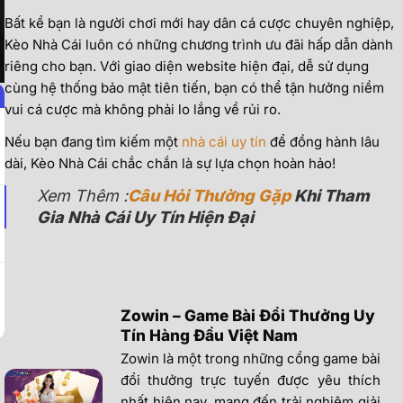
Bất kể bạn là người chơi mới hay dân cá cược chuyên nghiệp,
Kèo Nhà Cái luôn có những chương trình ưu đãi hấp dẫn dành
riêng cho bạn. Với giao diện website hiện đại, dễ sử dụng
cùng hệ thống bảo mật tiên tiến, bạn có thể tận hưởng niềm
vui cá cược mà không phải lo lắng về rủi ro.
Nếu bạn đang tìm kiếm một
nhà cái uy tín
để đồng hành lâu
dài, Kèo Nhà Cái chắc chắn là sự lựa chọn hoàn hảo!
Xem Thêm :
Câu Hỏi Thường Gặp
Khi Tham
Gia Nhà Cái Uy Tín Hiện Đại
Zowin – Game Bài Đổi Thưởng Uy
Tín Hàng Đầu Việt Nam
Zowin là một trong những cổng game bài
đổi thưởng trực tuyến được yêu thích
nhất hiện nay, mang đến trải nghiệm giải