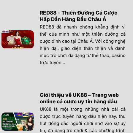
RED88 – Thiên Đường Cá Cược
Hấp Dần Hàng Đầu Châu Á
RED88 đã nhanh chóng khẳng định vị
thế của mình như một thiên đường cá
cược đỉnh cao tại Châu Á. Với công nghệ
hiện đại, giao diện thân thiện và danh
mục trò chơi đa dạng từ thể thao, casino
trực tuyến...
Giới thiệu về UK88 – Trang web
online cá cược uy tín hàng đầu
UK88 là một trong những nhà cái cá
cược trực tuyến hàng đầu hiện nay, thu
hút đông đảo người chơi nhờ vào sự uy
tín, đa dạng trò chơi & các chương trình