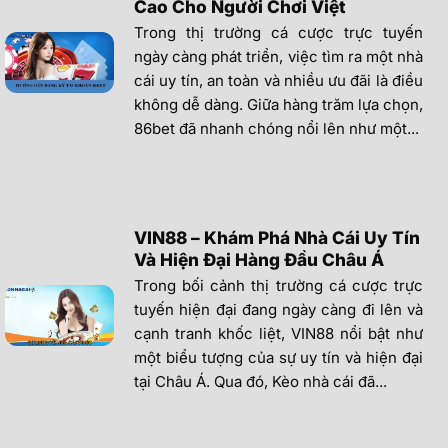
Cao Cho Người Chơi Việt
Trong thị trường cá cược trực tuyến
ngày càng phát triển, việc tìm ra một nhà
cái uy tín, an toàn và nhiều ưu đãi là điều
không dễ dàng. Giữa hàng trăm lựa chọn,
86bet đã nhanh chóng nổi lên như một...
VIN88 – Khám Phá Nhà Cái Uy Tín
Và Hiện Đại Hàng Đầu Châu Á
Trong bối cảnh thị trường cá cược trực
tuyến hiện đại đang ngày càng đi lên và
cạnh tranh khốc liệt, VIN88 nổi bật như
một biểu tượng của sự uy tín và hiện đại
tại Châu Á. Qua đó, Kèo nhà cái đã...