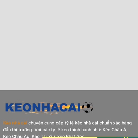
Kèo nhà cái
chuyên cung cấp tỷ lệ kèo nhà cái chuẩn xác hàng
đầu thị trường. Với các tỷ lệ kèo thịnh hành như: Kèo Châu Á,
Kèo Châu Âu, Kèo Tài Xỉu, kèo Phạt Góc....